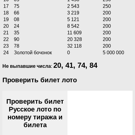
17
75
2 543
250
18
66
3 219
200
19
08
5 121
200
20
24
8 542
200
21
35
11 609
200
22
90
20 328
200
23
78
32 118
200
24
Золотой бочонок
0
5 000 000
20, 41, 74, 84
Не выпавшие числа
:
Проверить билет лото
Проверить билет
Русское лото по
номеру тиража и
билета