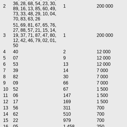
36, 28, 68, 54, 23, 30,
2
1
200 000
89, 16, 13, 85, 60, 49,
73, 33, 48, 29, 10, 04,
70, 83, 63, 26
51, 69, 81, 67, 65, 76,
27, 88, 57, 21, 15, 14,
3
19, 37, 71, 87, 47, 80,
1
200 000
12, 42, 46, 79, 02, 01,
50
4
40
2
12 000
5
07
9
12 000
6
53
13
12 000
7
39
14
7 000
8
82
30
7 000
9
09
66
7 000
10
52
67
1 500
11
06
147
1 500
12
17
169
1 500
13
56
311
700
14
62
510
700
15
22
979
700
16
05
1 458
250