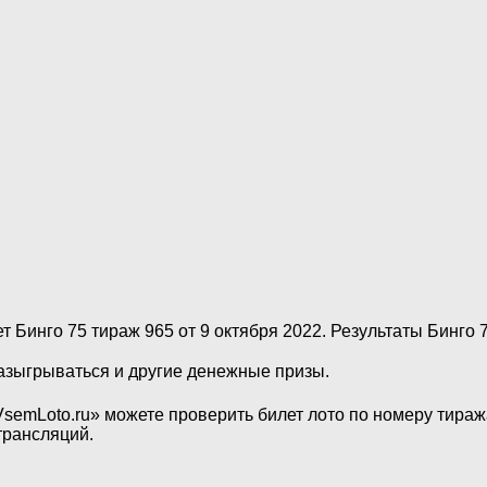
т Бинго 75 тираж 965 от 9 октября 2022. Результаты Бинго 
разыгрываться и другие денежные призы.
«VsemLoto.ru» можете проверить билет лото по номеру тира
трансляций.