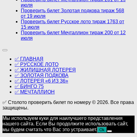
июля
Проверить билет Золотая подкова тираж 568
от 19 июля
Проверить билет Русское лото тираж 1763 от
15 июля
Проверить билет Мечталлион тираж 200 от 12
июля
✅ ГЛАВНАЯ
✅ РУССКОЕ ЛОТО
✅ ЖИЛИЩНАЯ ЛОТЕРЕЯ
✅ ЗОЛОТАЯ ПОДКОВА
✅ ЛОТЕРЕЯ «6 ИЗ 36»
✅ БИНГО 75
✅ МЕЧТАЛЛИОН
✅ Столото проверить билет по номеру © 2026. Все права
защищены.
Мы используем куки для наилучшего представления
нашего сайта. Если Вы продолжите использовать сайт,
мы будем считать что Вас это устраивает.
Ok