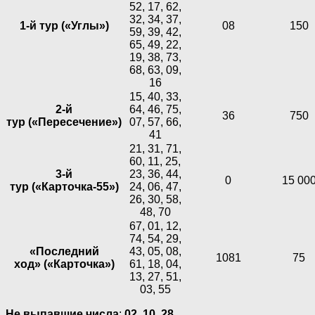
52, 17, 62,
32, 34, 37,
1-й тур («Углы»)
08
150
59, 39, 42,
65, 49, 22,
19, 38, 73,
68, 63, 09,
16
15, 40, 33,
2-й
64, 46, 75,
36
750
тур («Пересечение»)
07, 57, 66,
41
21, 31, 71,
60, 11, 25,
3-й
23, 36, 44,
0
15 00
тур («Карточка-55»)
24, 06, 47,
26, 30, 58,
48, 70
67, 01, 12,
74, 54, 29,
«Последний
43, 05, 08,
1081
75
ход» («Карточка»)
61, 18, 04,
13, 27, 51,
03, 55
Не выпавшие числа
:
02,
10,
28