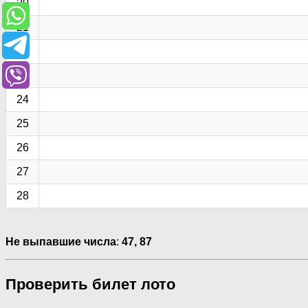
20
21
22
23
24
25
26
27
28
Не выпавшие числа
:
47, 87
Проверить билет лото