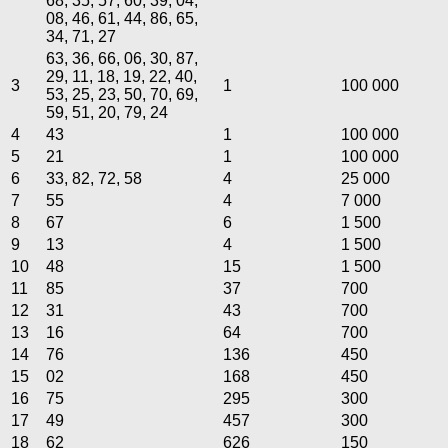
68, 35, 57, 60, 39, 04,
08, 46, 61, 44, 86, 65,
34, 71, 27
63, 36, 66, 06, 30, 87,
29, 11, 18, 19, 22, 40,
3
1
100 000
53, 25, 23, 50, 70, 69,
59, 51, 20, 79, 24
4
43
1
100 000
5
21
1
100 000
6
33, 82, 72, 58
4
25 000
7
55
4
7 000
8
67
6
1 500
9
13
4
1 500
10
48
15
1 500
11
85
37
700
12
31
43
700
13
16
64
700
14
76
136
450
15
02
168
450
16
75
295
300
17
49
457
300
18
62
626
150