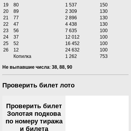
19
80
1 537
150
20
89
2 309
130
21
77
2 896
130
22
47
4 438
130
23
56
7 635
100
24
37
12 012
100
25
52
16 452
100
26
12
24 632
100
Копилка
1 262
753
Не выпавшие числа
:
38, 88, 90
Проверить билет лото
Проверить билет
Золотая подкова
по номеру тиража
и билета