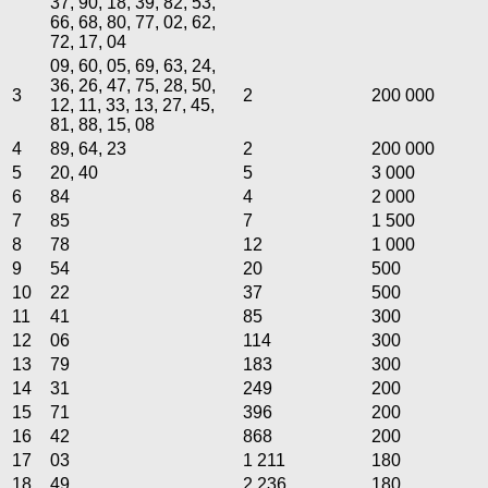
37, 90, 18, 39, 82, 53,
66, 68, 80, 77, 02, 62,
72, 17, 04
09, 60, 05, 69, 63, 24,
36, 26, 47, 75, 28, 50,
3
2
200 000
12, 11, 33, 13, 27, 45,
81, 88, 15, 08
4
89, 64, 23
2
200 000
5
20, 40
5
3 000
6
84
4
2 000
7
85
7
1 500
8
78
12
1 000
9
54
20
500
10
22
37
500
11
41
85
300
12
06
114
300
13
79
183
300
14
31
249
200
15
71
396
200
16
42
868
200
17
03
1 211
180
18
49
2 236
180