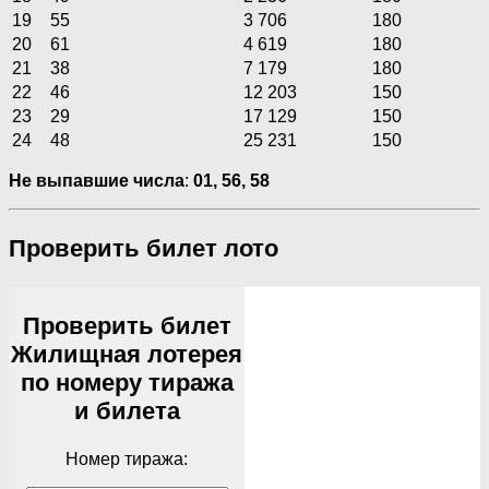
19
55
3 706
180
20
61
4 619
180
21
38
7 179
180
22
46
12 203
150
23
29
17 129
150
24
48
25 231
150
Не выпавшие числа
:
01, 56, 58
Проверить билет лото
Проверить билет
Жилищная лотерея
по номеру тиража
и билета
Номер тиража: