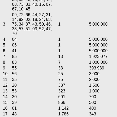
08, 73, 33, 40, 15, 07,
67, 10, 45
09, 72, 66, 44, 27, 31,
14, 82, 02, 18, 24, 63,
3
75, 34, 87, 43, 50, 46,
1
5 000 000
38, 57, 51, 03, 52, 47,
70
4
04
1
5 000 000
5
06
1
5 000 000
6
41
1
5 000 000
7
85
13
1 923 077
8
83
7
1 000 000
9
55
33
393 939
10
56
25
3 000
11
35
75
2 000
12
20
337
1 500
13
53
323
1 000
14
30
601
700
15
39
866
500
16
01
1 142
400
17
48
1 786
343