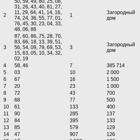
50, 59, 49, 80, 25, 08,
31, 26, 43, 40, 81, 27,
11, 29, 64, 41, 14, 16,
Загородный
2
1
74, 24, 36, 55, 77, 01,
дом
76, 45, 30, 23, 04, 33,
48, 06, 88
87, 60, 86, 75, 28, 70,
83, 66, 18, 13, 39, 51,
Загородный
3
56, 54, 09, 79, 69, 53,
3
дом
15, 63, 05, 10, 34, 32,
02, 19
4
58, 46
7
385 714
5
03
10
2 000
6
67
16
1 500
7
20
23
1 000
8
72
43
700
9
68
77
500
10
61
133
400
11
90
285
137
12
84
395
133
13
85
579
129
14
47
907
126