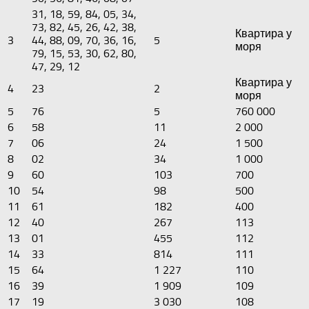
31, 18, 59, 84, 05, 34,
73, 82, 45, 26, 42, 38,
Квартира у
3
44, 88, 09, 70, 36, 16,
5
моря
79, 15, 53, 30, 62, 80,
47, 29, 12
Квартира у
4
23
2
моря
5
76
5
760 000
6
58
11
2 000
7
06
24
1 500
8
02
34
1 000
9
60
103
700
10
54
98
500
11
61
182
400
12
40
267
113
13
01
455
112
14
33
814
111
15
64
1 227
110
16
39
1 909
109
17
19
3 030
108