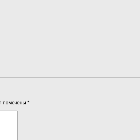
я помечены
*