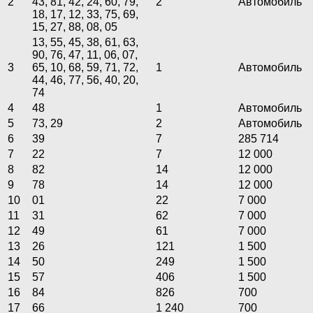
2
43, 81, 42, 24, 60, 79,
2
Автомобиль
18, 17, 12, 33, 75, 69,
15, 27, 88, 08, 05
13, 55, 45, 38, 61, 63,
90, 76, 47, 11, 06, 07,
3
65, 10, 68, 59, 71, 72,
1
Автомобиль
44, 46, 77, 56, 40, 20,
74
4
48
1
Автомобиль
5
73, 29
2
Автомобиль
6
39
7
285 714
7
22
7
12 000
8
82
14
12 000
9
78
14
12 000
10
01
22
7 000
11
31
62
7 000
12
49
61
7 000
13
26
121
1 500
14
50
249
1 500
15
57
406
1 500
16
84
826
700
17
66
1 240
700