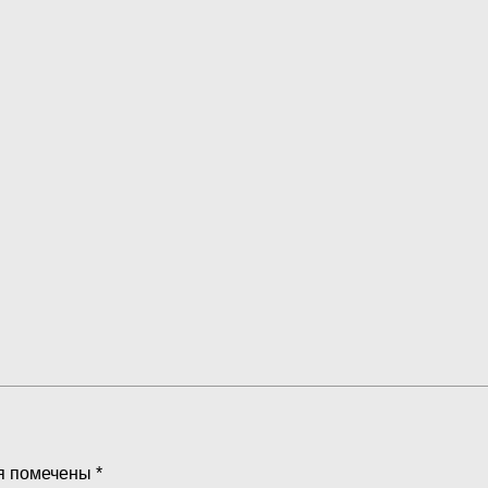
я помечены
*