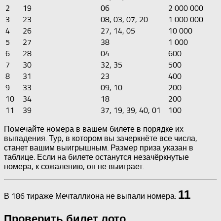
2
19
06
2 000 000
3
23
08, 03, 07, 20
1 000 000
4
26
27, 14, 05
10 000
5
27
38
1 000
6
28
04
600
7
30
32, 35
500
8
31
23
400
9
33
09, 10
200
10
34
18
200
11
39
37, 19, 39, 40, 01
100
Помечайте номера в вашем билете в порядке их
выпадения. Тур, в котором вы зачеркнёте все числа,
станет вашим выигрышным. Размер приза указан в
таблице. Если на билете останутся незачёркнутые
номера, к сожалению, он не выиграет.
11
В 186 тираже Мечталлиона не выпали номера:
Проверить билет лото