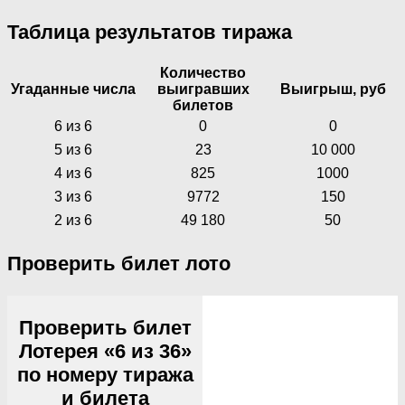
Таблица результатов тиража
Количество
Угаданные числа
выигравших
Выигрыш, руб
билетов
6 из 6
0
0
5 из 6
23
10 000
4 из 6
825
1000
3 из 6
9772
150
2 из 6
49 180
50
Проверить билет лото
Проверить билет
Лотерея «6 из 36»
по номеру тиража
и билета