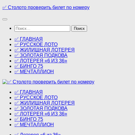
Перейти
✅ Столото проверить билет по номеру
к
содержимому
Найти:
✅ ГЛАВНАЯ
✅ РУССКОЕ ЛОТО
✅ ЖИЛИЩНАЯ ЛОТЕРЕЯ
✅ ЗОЛОТАЯ ПОДКОВА
✅ ЛОТЕРЕЯ «6 ИЗ 36»
✅ БИНГО 75
✅ МЕЧТАЛЛИОН
✅ ГЛАВНАЯ
✅ РУССКОЕ ЛОТО
✅ ЖИЛИЩНАЯ ЛОТЕРЕЯ
✅ ЗОЛОТАЯ ПОДКОВА
✅ ЛОТЕРЕЯ «6 ИЗ 36»
✅ БИНГО 75
✅ МЕЧТАЛЛИОН
✅ Лотерея «6 из 36»