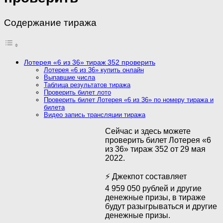
Содержание тиража
Лотерея «6 из 36» тираж 352 проверить
Лотерея «6 из 36» купить онлайн
Выпавшие числа
Таблица результатов тиража
Проверить билет лото
Проверить билет Лотерея «6 из 36» по номеру тиража и
билета
Видео запись трансляции тиража
Сейчас и здесь можете
проверить билет Лотерея «6
из 36» тираж 352 от 29 мая
2022.
⚡ Джекпот составляет
4 959 050 рублей и другие
денежные призы, в тираже
будут разыгрываться и другие
денежные призы.