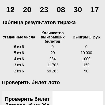
12
20
23
08
30
17
Таблица результатов тиража
Количество
Угаданные числа
выигравших
Выигрыш, руб
билетов
6 из 6
0
0
5 из 6
29
10 000
4 из 6
934
1000
3 из 6
11 703
150
2 из 6
59 263
50
Проверить билет лото
Проверить билет