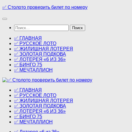
Перейти
✅ Столото проверить билет по номеру
к
содержимому
Найти:
✅ ГЛАВНАЯ
✅ РУССКОЕ ЛОТО
✅ ЖИЛИЩНАЯ ЛОТЕРЕЯ
✅ ЗОЛОТАЯ ПОДКОВА
✅ ЛОТЕРЕЯ «6 ИЗ 36»
✅ БИНГО 75
✅ МЕЧТАЛЛИОН
✅ ГЛАВНАЯ
✅ РУССКОЕ ЛОТО
✅ ЖИЛИЩНАЯ ЛОТЕРЕЯ
✅ ЗОЛОТАЯ ПОДКОВА
✅ ЛОТЕРЕЯ «6 ИЗ 36»
✅ БИНГО 75
✅ МЕЧТАЛЛИОН
✅ Лотерея «6 из 36»