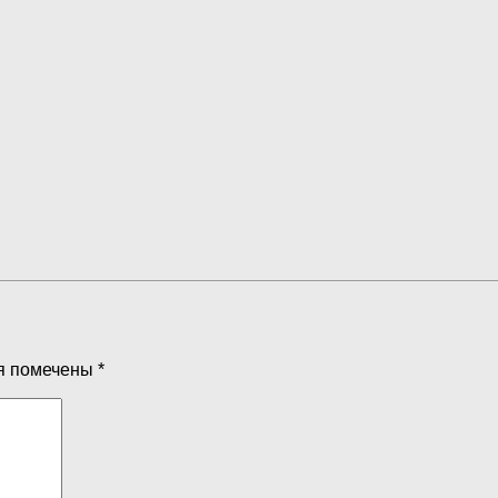
я помечены
*