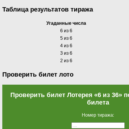
Таблица результатов тиража
Угаданные числа
6 из 6
5 из 6
4 из 6
3 из 6
2 из 6
Проверить билет лото
Проверить билет Лотерея «6 из 36» п
билета
Номер тиража: