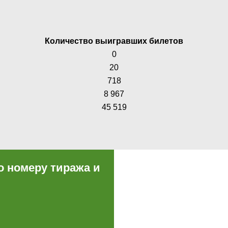
Количество выигравших билетов
0
20
718
8 967
45 519
о номеру тиража и