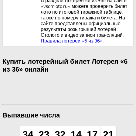
В разделе Лотерея «6 из 36» на сайте
«vsemloto.ru» можете проверить билет
лото по итоговой тиражной таблице,
также по номеру тиража и билета. На
сайте представлены официальные
результаты розыгрышей лотерей
Столото и видео записи трансляций.
Правила лотереи «6 из 36»
.
Купить лотерейный билет Лотерея «6
из 36» онлайн
Выпавшие числа
34
23
32
14
17
21