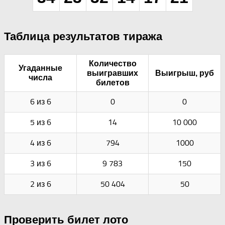
Таблица результатов тиража
Количество
Угаданные
выигравших
Выигрыш, руб
числа
билетов
6 из 6
0
0
5 из 6
14
10 000
4 из 6
794
1000
3 из 6
9 783
150
2 из 6
50 404
50
Проверить билет лото