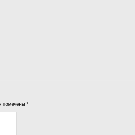
я помечены
*