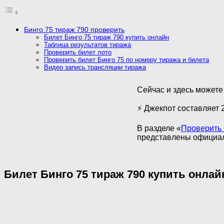
Бинго 75 тираж 790 проверить
Билет Бинго 75 тираж 790 купить онлайн
Таблица результатов тиража
Проверить билет лото
Проверить билет Бинго 75 по номеру тиража и билета
Видео запись трансляции тиража
Сейчас и здесь можете
⚡ Джекпот составляет 
В разделе «
Проверить 
представлены официал
Билет Бинго 75 тираж 790 купить онлай