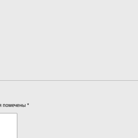
я помечены
*