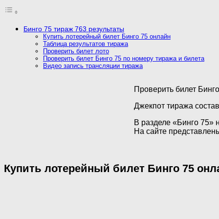
Бинго 75 тираж 763 результаты
Купить лотерейный билет Бинго 75 онлайн
Таблица результатов тиража
Проверить билет лото
Проверить билет Бинго 75 по номеру тиража и билета
Видео запись трансляции тиража
Проверить билет Бинго
Джекпот тиража состав
В разделе «Бинго 75» н
На сайте представлен
Купить лотерейный билет Бинго 75 онл