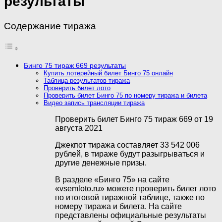
результаты
Содержание тиража
Бинго 75 тираж 669 результаты
Купить лотерейный билет Бинго 75 онлайн
Таблица результатов тиража
Проверить билет лото
Проверить билет Бинго 75 по номеру тиража и билета
Видео запись трансляции тиража
Проверить билет Бинго 75 тираж 669 от 19
августа 2021
Джекпот тиража составляет 33 542 006
рублей, в тираже будут разыгрываться и
другие денежные призы.
В разделе «Бинго 75» на сайте
«vsemloto.ru» можете проверить билет лото
по итоговой тиражной таблице, также по
номеру тиража и билета. На сайте
представлены официальные результаты