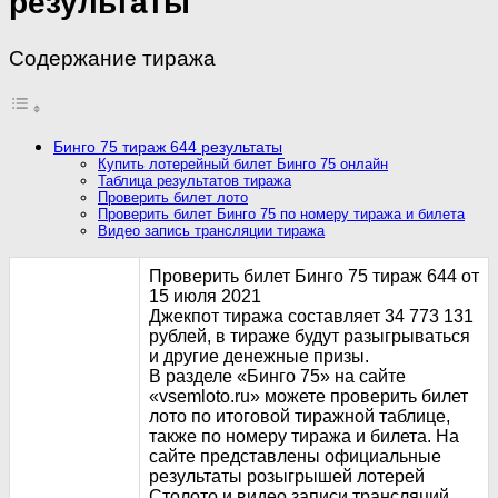
результаты
Содержание тиража
Бинго 75 тираж 644 результаты
Купить лотерейный билет Бинго 75 онлайн
Таблица результатов тиража
Проверить билет лото
Проверить билет Бинго 75 по номеру тиража и билета
Видео запись трансляции тиража
Проверить билет Бинго 75 тираж 644 от
15 июля 2021
Джекпот тиража составляет 34 773 131
рублей, в тираже будут разыгрываться
и другие денежные призы.
В разделе «Бинго 75» на сайте
«vsemloto.ru» можете проверить билет
лото по итоговой тиражной таблице,
также по номеру тиража и билета. На
сайте представлены официальные
результаты розыгрышей лотерей
Столото и видео записи трансляций.