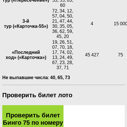
тур («Пересечение»)
53, 55, 03,
60
72, 34, 12,
57, 04, 50,
3-й
21, 47, 44,
4
15 00
тур («Карточка-55»)
30, 35, 05,
36, 62, 59,
45, 20
19, 26, 51,
07, 70, 18,
«Последний
17, 74, 02,
45 427
75
ход» («Карточка»)
13, 24, 49,
67, 23, 28,
37, 71
Не выпавшие числа
:
40, 65, 73
Проверить билет лото
Проверить билет
Бинго 75 по номеру