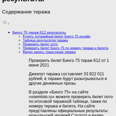
Содержание тиража
Бинго 75 тираж 612 результаты
Купить лотерейный билет Бинго 75 онлайн
Таблица результатов тиража
Проверить билет лото
Проверить билет Бинго 75 по номеру тиража и билета
Видео запись трансляции тиража
Проверить билет Бинго 75 тираж 612 от 1
июня 2021
Джекпот тиража составляет 33 822 011
рублей, в тираже будут разыгрываться и
другие денежные призы.
В разделе «Бинго 75» на сайте
«vsemloto.ru» можете проверить билет лото
по итоговой тиражной таблице, также по
номеру тиража и билета. На сайте
представлены официальные результаты
розыгрышей лотерей Столото и видео