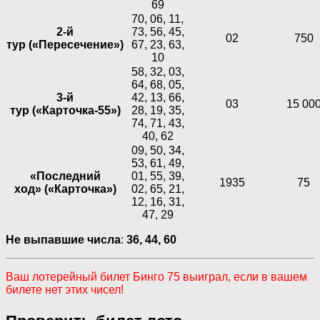
69
70, 06, 11,
2-й
73, 56, 45,
02
750
тур («Пересечение»)
67, 23, 63,
10
58, 32, 03,
64, 68, 05,
3-й
42, 13, 66,
03
15 00
тур («Карточка-55»)
28, 19, 35,
74, 71, 43,
40, 62
09, 50, 34,
53, 61, 49,
«Последний
01, 55, 39,
1935
75
ход» («Карточка»)
02, 65, 21,
12, 16, 31,
47, 29
Не выпавшие числа
:
36, 44, 60
Ваш лотерейный билет Бинго 75 выиграл, если в вашем
билете нет этих чисел!