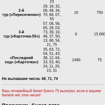
23
29, 18, 32,
2-й
06, 49, 34,
10
750
тур («Пересечение»)
70, 66, 07,
55
57, 08, 56,
65, 28, 03,
3-й
73, 39, 10,
0
15 00
тур («Карточка-55»)
46, 37, 50,
13, 68, 54,
21, 75
35, 63, 72,
04, 51, 43,
«Последний
38, 12, 64,
1490
75
ход» («Карточка»)
33, 53, 40,
24, 11, 20,
15, 31
Не выпавшие числа
:
48, 71, 74
Ваш лотерейный билет Бинго 75 выиграл, если в вашем
билете нет этих чисел!